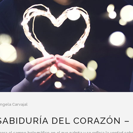
ngela Carvajal
 SABIDURÍA DEL CORAZÓN –
el campo holográfico en el que palpita y se refleja la verdad so