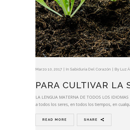
Marzo 10, 2017
In
Sabiduría Del Corazón
By
Luz Á
PARA CULTIVAR LA
LA LENGUA MATERNA DE TODOS LOS IDIOMAS ES EL
a todos los seres, en todos los tiempos, en cualqu
READ MORE
SHARE