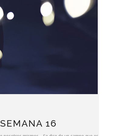
 SEMANA 16
bre nosotros mismos. Se dice de un campo que es