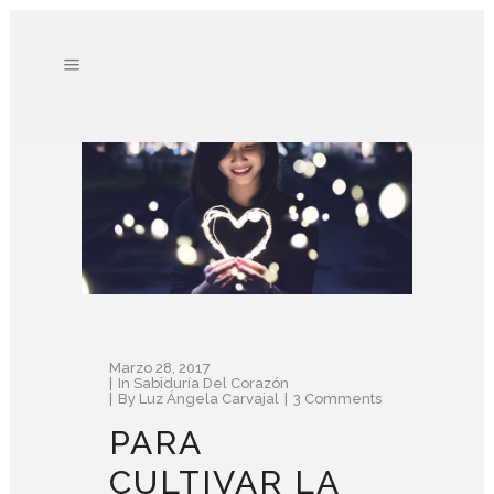
Marzo 28, 2017
In
Sabiduría Del Corazón
By
Luz Ángela Carvajal
3 Comments
PARA
CULTIVAR LA