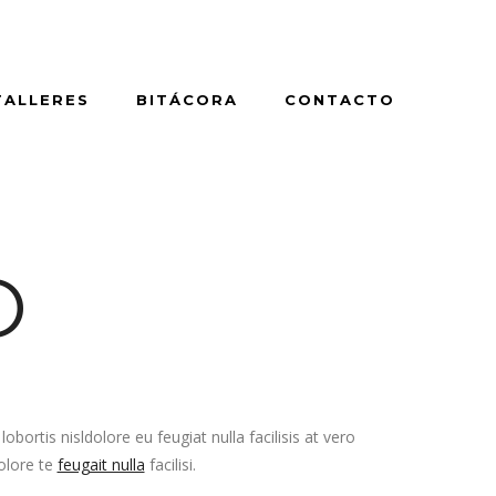
TALLERES
BITÁCORA
CONTACTO
O
ortis nisldolore eu feugiat nulla facilisis at vero
olore te
feugait nulla
facilisi.