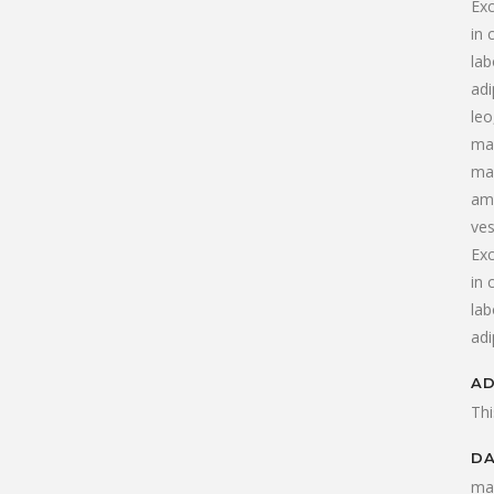
Exc
in 
lab
adi
leo
ma
mau
ame
ves
Exc
in 
lab
adi
AD
Thi
D
ma