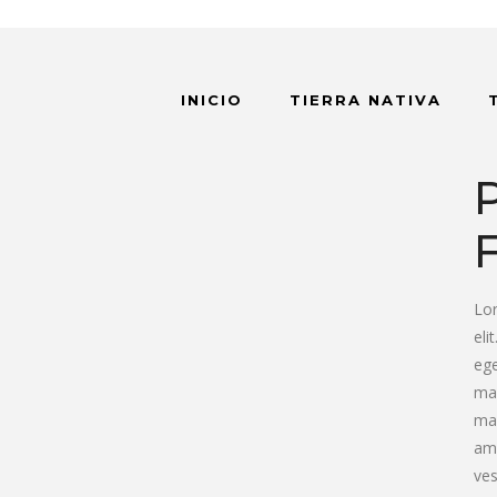
INICIO
TIERRA NATIVA
Lor
eli
ege
ma
mau
ame
ves