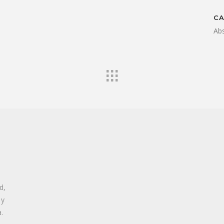
C
Ab
d,
 y
.