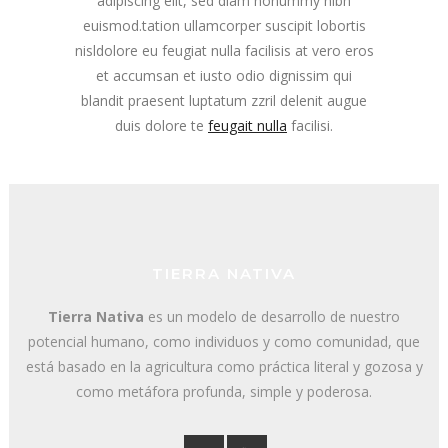
adipiscing elit, sed diam nonummy nibh
euismod.tation ullamcorper suscipit lobortis
nisldolore eu feugiat nulla facilisis at vero eros
et accumsan et iusto odio dignissim qui
blandit praesent luptatum zzril delenit augue
duis dolore te
feugait nulla
facilisi.
TIERRA NATIVA
Tierra Nativa
es un modelo de desarrollo de nuestro
potencial humano, como individuos y como comunidad, que
está basado en la agricultura como práctica literal y gozosa y
como metáfora profunda, simple y poderosa.