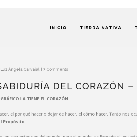
INICIO
TIERRA NATIVA
y
Luz Ángela Carvajal
3 Comments
 SABIDURÍA DEL CORAZÓN –
GRÁFICO LA TIENE EL CORAZÓN
acer, el por qué hacer o dejar de hacer, el cómo hacer. Tanto nos 
El Propósito
.
e las circunstancias del mundo, para el mundo, es llamado el
wu wei
e