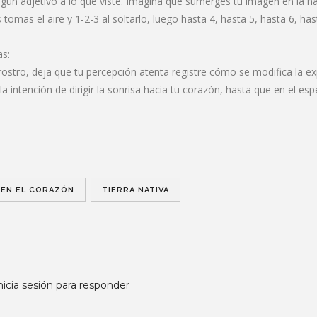
ngún adjetivo a lo que viste. Imagina que sumerges tu imagen en la 
as el aire y 1-2-3 al soltarlo, luego hasta 4, hasta 5, hasta 6, hast
as:
stro, deja que tu percepción atenta registre cómo se modifica la ex
a intención de dirigir la sonrisa hacia tu corazón, hasta que en el esp
 EN EL CORAZÓN
TIERRA NATIVA
nicia sesión para responder