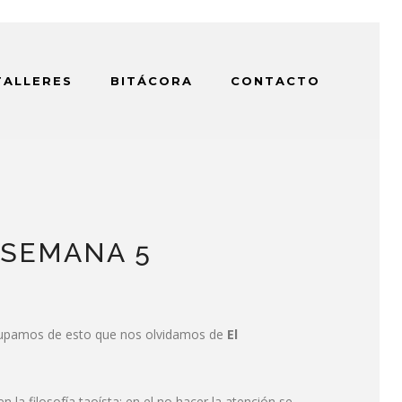
TALLERES
BITÁCORA
CONTACTO
 SEMANA 5
ocupamos de esto que nos olvidamos de
El
n la filosofía taoísta; en el no hacer la atención se