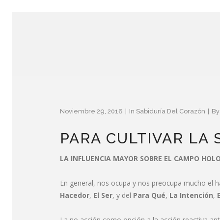
Noviembre 29, 2016
In
Sabiduría Del Corazón
B
PARA CULTIVAR LA
LA INFLUENCIA MAYOR SOBRE EL CAMPO HOLO
En general, nos ocupa y nos preocupa mucho el h
Hacedor
,
El Ser
, y del
Para Qué
,
La Intención
,
La no acción como opción a la acción reactiva ant