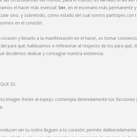
tramos el hacer más esencial:
Ser
, en el escenario más permanente y
cular sino, y sobretodo, como estado del cual somos partícipes con 
e somos en el corazón.
corazón y llevarlo a la manifestación en el hacer, es tomar concien
l para qué; habituarnos a reflexionar al respecto de los para qué, deb
qué decidimos dedicar y consagrar nuestra existencia.
 QUE ES.
u imagen frente al espejo; contempla detenidamente tus facciones y 
a.
 producen ver tu rostro lleguen a tu corazón; permite deliberadament