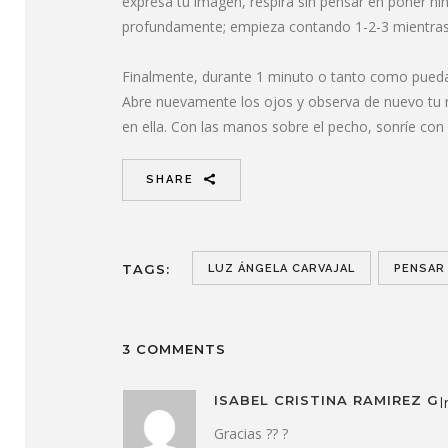
expresa tu imagen, respira sin pensar en poner ni
profundamente; empieza contando 1-2-3 mientras tom
Finalmente, durante 1 minuto o tanto como pued
Abre nuevamente los ojos y observa de nuevo tu ro
en ella. Con las manos sobre el pecho, sonríe con l
SHARE
TAGS:
LUZ ÁNGELA CARVAJAL
PENSAR
3 COMMENTS
ISABEL CRISTINA RAMIREZ G
I
Gracias ?? ?