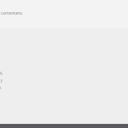
 comentario.
d,
 y
.