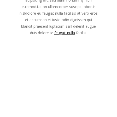
adipiscing elit, sed diam nonummy nibh
euismod.tation ullamcorper suscipit lobortis
nisldolore eu feugiat nulla facilisis at vero eros
et accumsan et iusto odio dignissim qui
blandit praesent luptatum zzril delenit augue
duis dolore te
feugait nulla
facilisi.