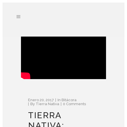
Enero 20, 2017
In
Bitácora
By
Tierra Nativa
0 Comments
TIERRA
NATIVA: