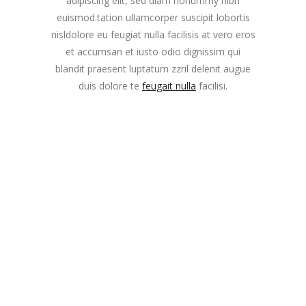
adipiscing elit, sed diam nonummy nibh
euismod.tation ullamcorper suscipit lobortis
nisldolore eu feugiat nulla facilisis at vero eros
et accumsan et iusto odio dignissim qui
blandit praesent luptatum zzril delenit augue
duis dolore te
feugait nulla
facilisi.