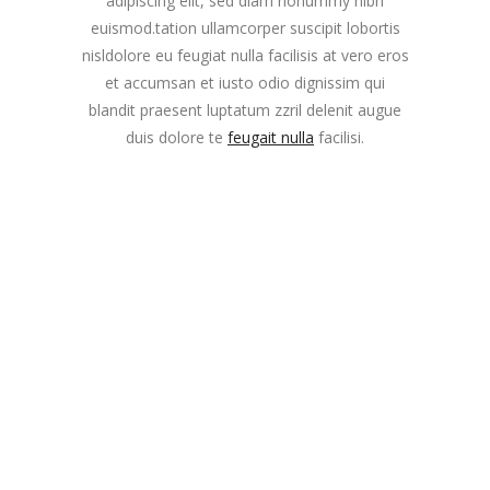
adipiscing elit, sed diam nonummy nibh
euismod.tation ullamcorper suscipit lobortis
nisldolore eu feugiat nulla facilisis at vero eros
et accumsan et iusto odio dignissim qui
blandit praesent luptatum zzril delenit augue
duis dolore te
feugait nulla
facilisi.