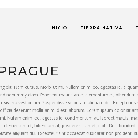
INICIO
TIERRA NATIVA
 PRAGUE
ng elit. Nam cursus. Morbi ut mi. Nullam enim leo, egestas id, aliqua
fend nonummy diam. Praesent mauris ante, elementum et, bibendum a
dui viverra vestibulum. Suspendisse vulputate aliquam dui. Excepteur si
 officia deserunt mollit anim id est laborum. Lorem ipsum dolor sit am
t mi. Nullam enim leo, egestas id, condimentum at, laoreet mattis, ma
 elementum et, bibendum at, posuere sit amet, nibh. Duis tincidunt
putate aliquam dui. Excepteur sint occaecat cupidatat non proident, su