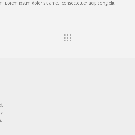
um. Lorem ipsum dolor sit amet, consectetuer adipiscing elit.
d,
 y
.