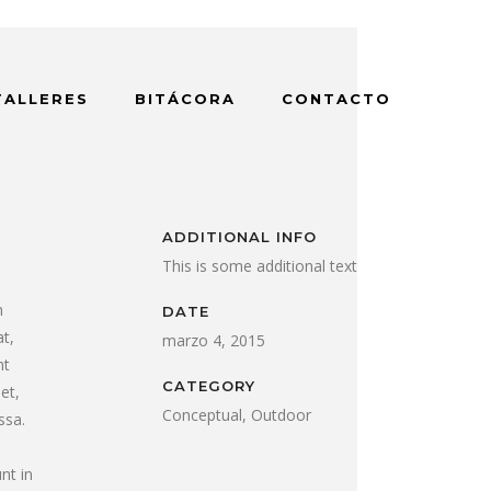
TALLERES
BITÁCORA
CONTACTO
ADDITIONAL INFO
This is some additional text
m
DATE
t,
marzo 4, 2015
nt
CATEGORY
et,
Conceptual, Outdoor
ssa.
nt in